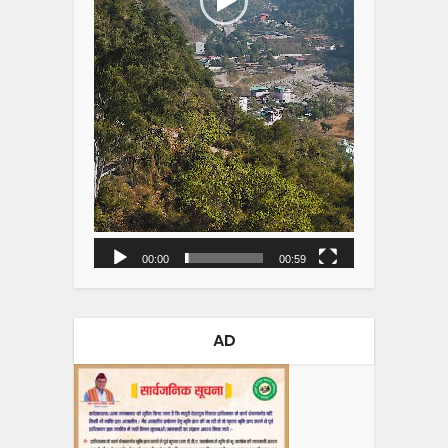
00:00
00:59
AD