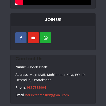
JOIN US
Contact Us
Name:
Subodh Bhatt
Address:
Majri Mafi, Mohkampur Kala, PO IIP,
Dehradun, Uttarakhand
Phone:
9837383994
Email:
harshitatimes09@gmail.com