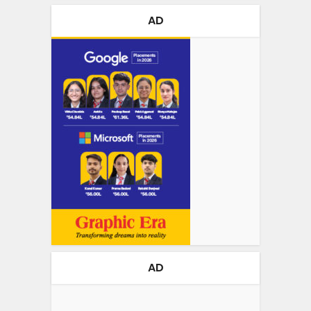
AD
AD
Video