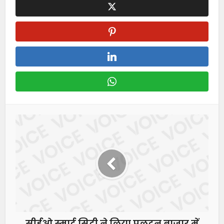
सीईओ स्मार्ट सिटी ने लिया पलटन बाजार में