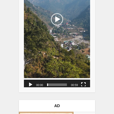
00:00
00:59
AD