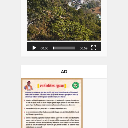
00:00
00:59
AD