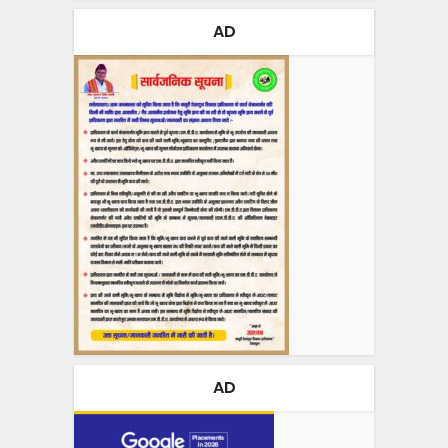
AD
AD