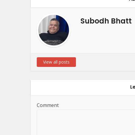
Subodh Bhatt
View all posts
L
Comment