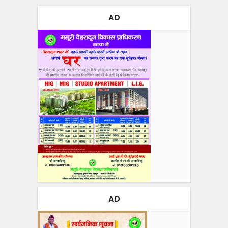
AD
AD