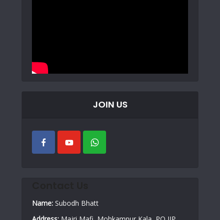
JOIN US
Contact Us
Name:
Subodh Bhatt
Address:
Majri Mafi, Mohkampur Kala, PO IIP,