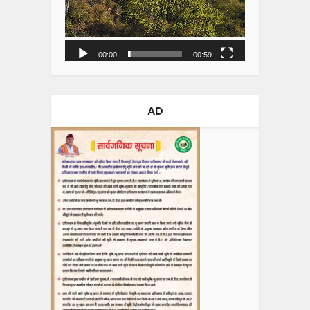
00:00
00:59
AD