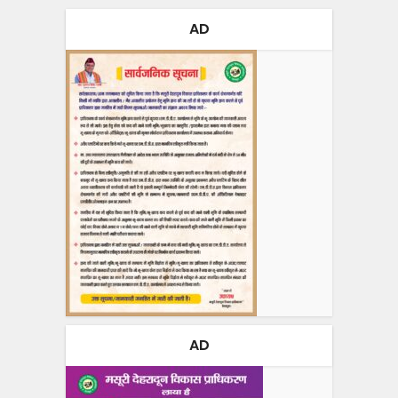
AD
AD