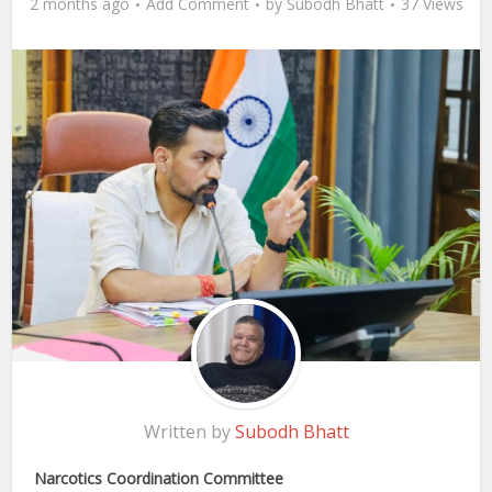
2 months ago
Add Comment
by
Subodh Bhatt
37 Views
Written by
Subodh Bhatt
Narcotics Coordination Committee