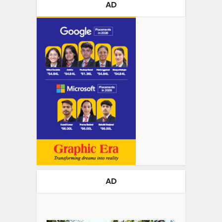
AD
AD
Video
Player