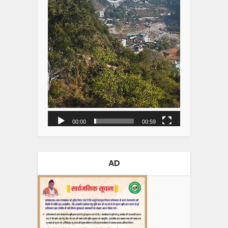
00:00
00:59
AD