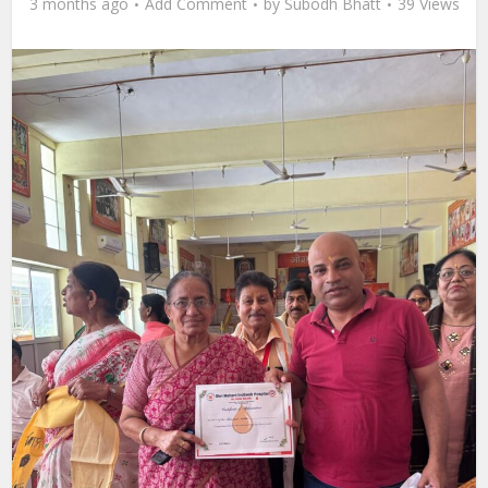
3 months ago
Add Comment
by
Subodh Bhatt
39 Views