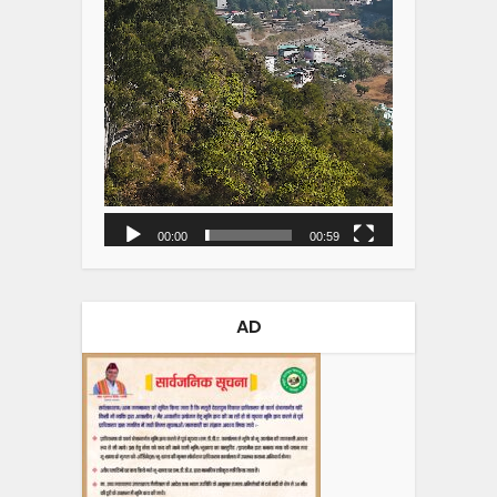
00:00
00:59
AD