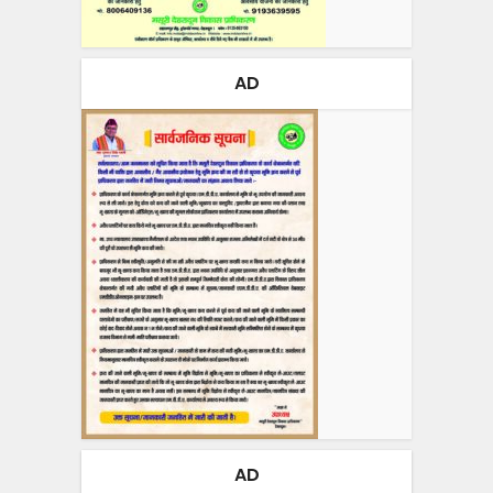
AD
AD