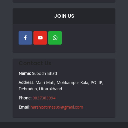
JOIN US
Contact Us
Name:
Subodh Bhatt
Address:
Majri Mafi, Mohkampur Kala, PO IIP,
Dehradun, Uttarakhand
Phone:
9837383994
Email:
harshitatimes09@gmail.com