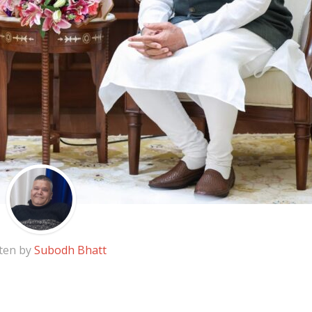
ten by
Subodh Bhatt