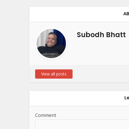
AB
Subodh Bhatt
View all posts
L
Comment