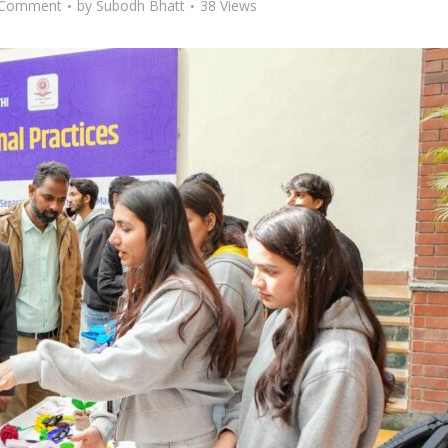
 Comment
by
Subodh Bhatt
38 Views