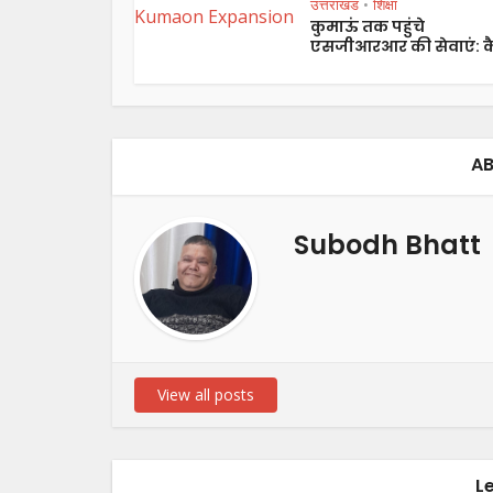
उत्तराखंड
शिक्षा
•
कुमाऊं तक पहुंचे
एसजीआरआर की सेवाएं: कै
AB
Subodh Bhatt
View all posts
L