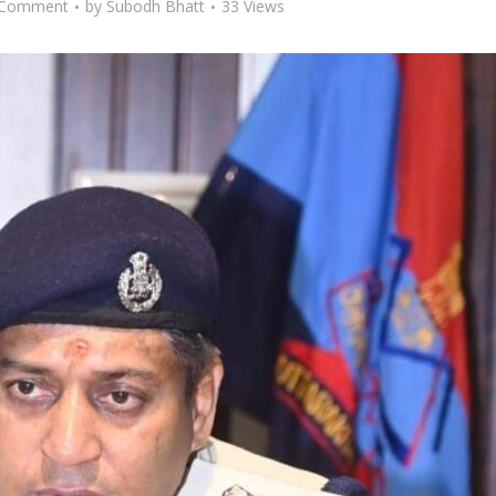
 Comment
by
Subodh Bhatt
33 Views