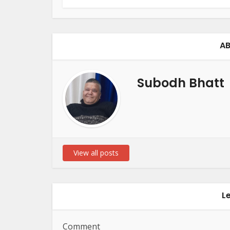
AB
Subodh Bhatt
View all posts
L
Comment