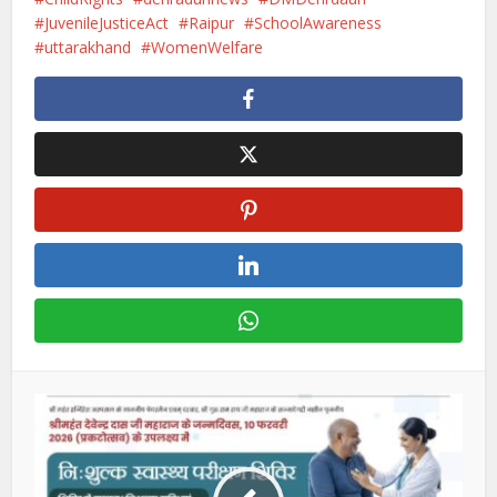
JuvenileJusticeAct
Raipur
SchoolAwareness
uttarakhand
WomenWelfare