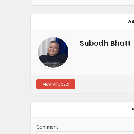
AB
Subodh Bhatt
View all posts
L
Comment