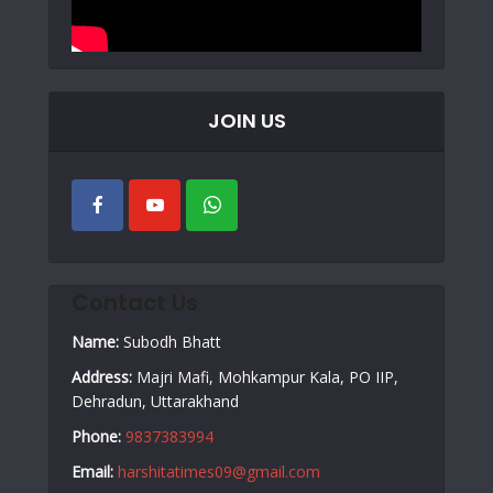
JOIN US
Contact Us
Name:
Subodh Bhatt
Address:
Majri Mafi, Mohkampur Kala, PO IIP,
Dehradun, Uttarakhand
Phone:
9837383994
Email:
harshitatimes09@gmail.com