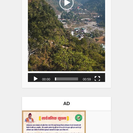
00:00
00:59
AD