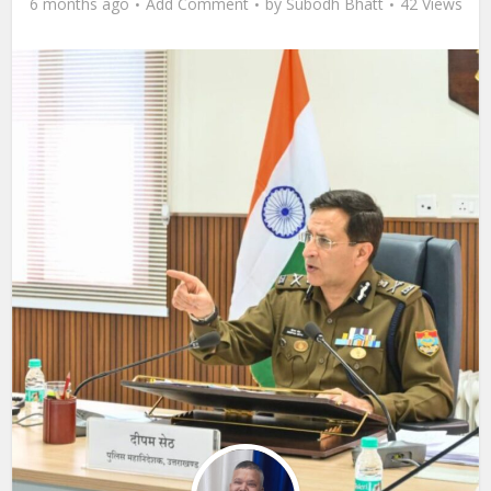
6 months ago
Add Comment
by
Subodh Bhatt
42 Views