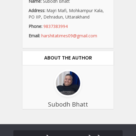
Name:
Subodh Bhatt
Address:
Majri Mafi, Mohkampur Kala,
PO IIP, Dehradun, Uttarakhand
Phone:
9837383994
Email:
harshitatimes09@gmail.com
ABOUT THE AUTHOR
Subodh Bhatt