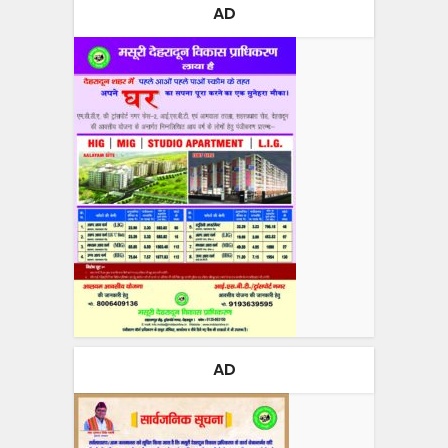
AD
AD