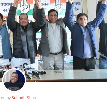
ten by
Subodh Bhatt