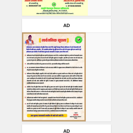
AD
AD