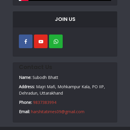
JOIN US
Contact Us
Name:
Subodh Bhatt
Address:
Majri Mafi, Mohkampur Kala, PO IIP,
Dehradun, Uttarakhand
Phone:
9837383994
Email:
harshitatimes09@gmail.com