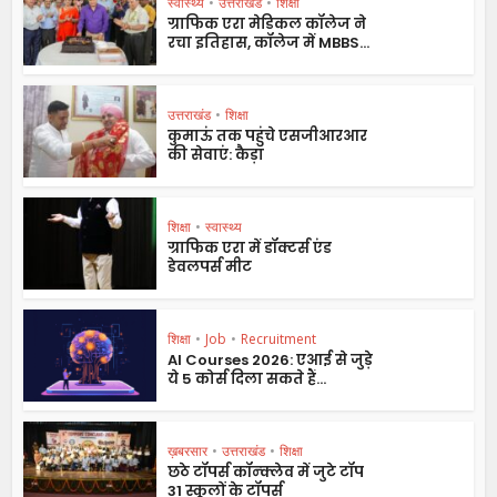
स्वास्थ्य
•
उत्तराखंड
•
शिक्षा
ग्राफिक एरा मेडिकल कॉलेज ने
रचा इतिहास, कॉलेज में MBBS...
उत्तराखंड
•
शिक्षा
कुमाऊं तक पहुंचे एसजीआरआर
की सेवाएं: कैड़ा
शिक्षा
•
स्वास्थ्य
ग्राफिक एरा में डॉक्टर्स एंड
डेवलपर्स मीट
शिक्षा
•
Job
•
Recruitment
AI Courses 2026: एआई से जुड़े
ये 5 कोर्स दिला सकते हैं...
ख़बरसार
•
उत्तराखंड
•
शिक्षा
छठे टॉपर्स कॉन्क्लेव में जुटे टॉप
31 स्कूलों के टॉपर्स