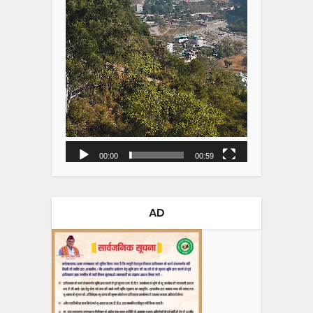
00:00
00:59
AD