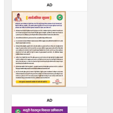
AD
AD