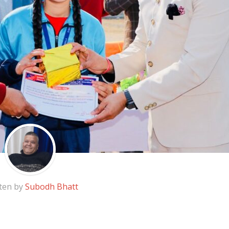
ten by
Subodh Bhatt