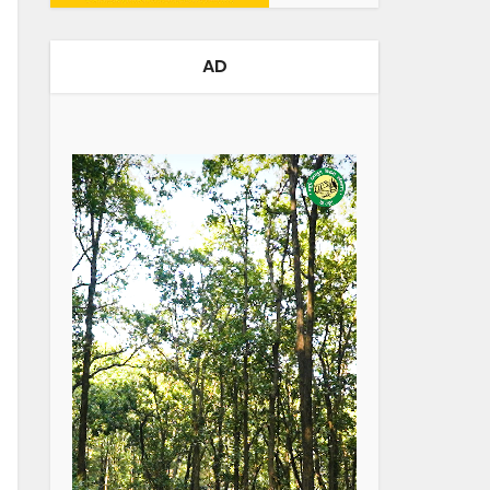
AD
Video
Player