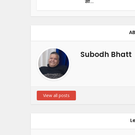
सी...
AB
Subodh Bhatt
View all posts
L