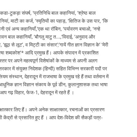
टुकडा-टुकड़ा संघर्ष, ‘प्रतिनिधि बाल कहानियां, ‘श्रेष्ठ बाल
यां, माटी का कर्ज, ‘स्मृतियों का पहाड़, ‘क्षितिज के उस पार, ‘कि
डैनी एवं अन्य कहानियाँ,‘एक था रॉबिन, ‘पर्यावरण बचाओ, ‘नन्हे
ावन बाल कहानियाँ, ‘बौगलु माटु त….,‘विदाई, ‘अनुवाद और
ूठ से लूट’, व मिट्टी का संसार’;’गायें गीत ज्ञान विज्ञान के’ ‘मेरी
ाषा शब्दकोश’* आदि प्रमुख हैं। आपके संपादन में प्रकाशित
ीय स्तर पर अपने महत्वपूर्ण विशेषांकों के माध्यम से अपनी अलग
कार में संयुक्त निदेशक (हिन्दी) सहित विभिन्न सरकारी पदों पर
ियम संस्थान, देहरादून में राजभाषा के प्रमुख रहे हैं तथा वर्तमान में
ें आधुनिक ज्ञान विज्ञान संकाय के पूर्व डीन, कुलानुशासक तथा भाषा
। आप गढ़ विहार, फेज-1, देहरादून में रहते हैं ।
ाक्षात्कार लिए हैं। अपने अनेक साक्षात्कार, रचनाओं का प्रसारण
 केंद्रों से प्रसारित हुए हैं । आप देश-विदेश की सैकड़ों पत्र-