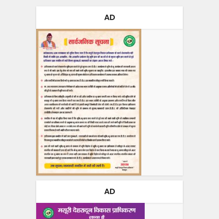
AD
AD