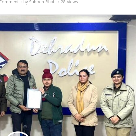
 Comment
by
Subodh Bhatt
28 Views