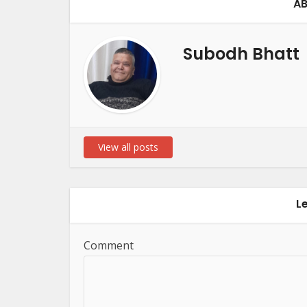
AB
Subodh Bhatt
View all posts
L
Comment