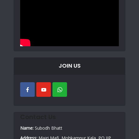
JOIN US
Contact Us
Name:
Subodh Bhatt
Address:
Majri Mafi, Mohkampur Kala, PO IIP,