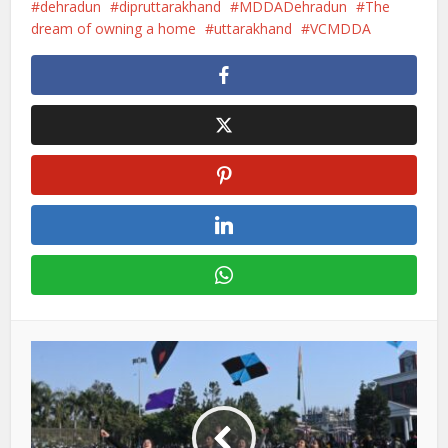
dehradun
dipruttarakhand
MDDADehradun
The
dream of owning a home
uttarakhand
VCMDDA