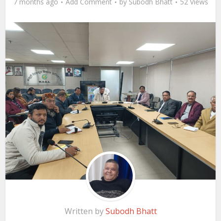
7 months ago
Add Comment
by
Subodh Bhatt
52 Views
Written by
Subodh Bhatt