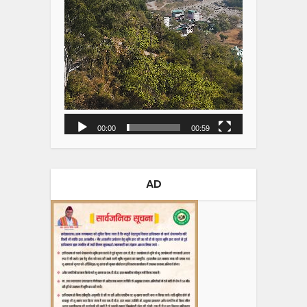
00:00
00:59
AD