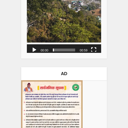
00:00
00:59
AD