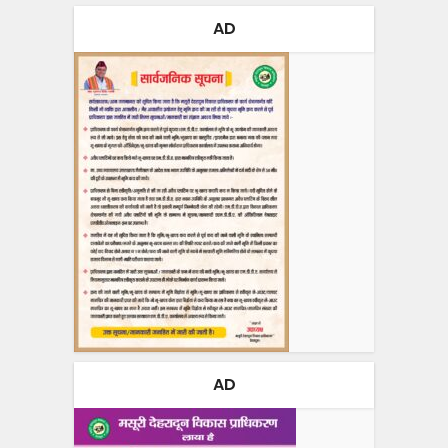
AD
AD