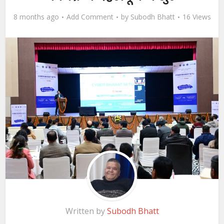
8 months ago
Add Comment
by
Subodh Bhatt
16 Views
Written by
Subodh Bhatt