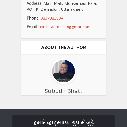
Address:
Majri Mafi, Mohkampur Kala,
PO IIP, Dehradun, Uttarakhand
Phone:
9837383994
Email:
harshitatimes09@gmail.com
ABOUT THE AUTHOR
Subodh Bhatt
हमारे व्हाट्सएप्प ग्रुप से जुड़े