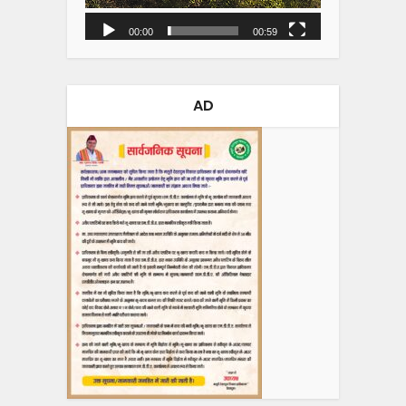
00:00
00:59
AD