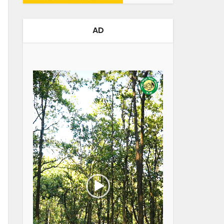
AD
Video
Player