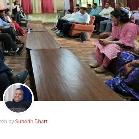
ten by
Subodh Bhatt