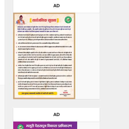
AD
AD