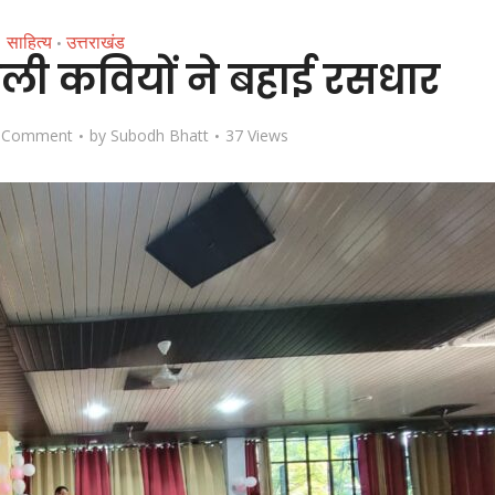
साहित्य
उत्तराखंड
•
ली कवियों ने बहाई रसधार
 Comment
by
Subodh Bhatt
37 Views