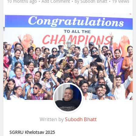
10 months ago
Add Comment
by
Subodh Bhatt
19 Views
Written by
Subodh Bhatt
SGRRU Khelotsav 2025