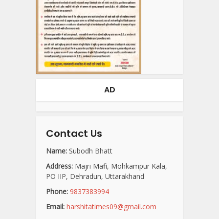
AD
Contact Us
Name:
Subodh Bhatt
Address:
Majri Mafi, Mohkampur Kala,
PO IIP, Dehradun, Uttarakhand
Phone:
9837383994
Email:
harshitatimes09@gmail.com