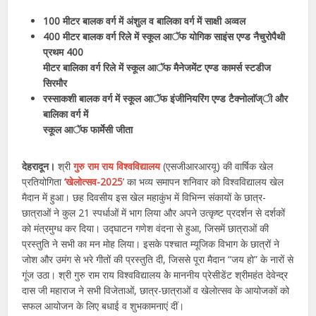
100 मीटर बालक वर्ग में अंशुल व बालिका वर्ग में साक्षी अव्वल
400 मीटर बालक वर्ग रिले में स्कूल आॅफ योगिक साइंस एण्ड नैचुरोपैथी
प्रथम 400
मीटर बालिका वर्ग रिले में स्कूल आॅफ मैनेजमेंट एण्ड कामर्स स्टडीज
सिरमौर
रस्साकशी बालक वर्ग में स्कूल आॅफ इंजीनियरिंग एण्ड टैक्नोलाॅज्ी और
बालिका वर्ग में
स्कूल आॅफ फार्मेसी जीता
देहरादून।
श्री
गुरु राम राय विश्वविद्यालय
(एसजीआरआरयू) की वार्षिक खेल
प्रतियोगिता
‘खेलोत्सव-2025
’ का भव्य समापन शनिवार को विश्वविद्यालय खेल
मैदान में हुआ। छह दिवसीय इस खेल महाकुंभ में विभिन्न संकायों के छात्र-
छात्राओं ने कुल 21 स्पर्धाओं में भाग लिया और अपने उत्कृष्ट प्रदर्शन से दर्शकों
को मंत्रमुग्ध कर दिया। उद्घाटन गणेश वंदना से हुआ, जिसमें छात्राओं की
प्रस्तुति ने सभी का मन मोह लिया। इसके पश्चात म्यूजिक विभाग के छात्रों ने
जोश और उमंग से भरे गीतों की प्रस्तुति दी, जिससे पूरा मैदान “जय हो” के नारों से
गूंज उठा। श्री गुरु राम राय विश्वविद्यालय केे माननीय प्रेसीडेंट श्रीमहंत देवेन्द्र
दास जी महाराज ने सभी विजेताओं, छात्र-छात्राओं व खेलोत्सव के आयोजकों को
सफल आयोजन के लिए बधाई व शुभकामनाएं दीं।