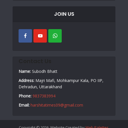
JOIN US
Contact Us
Name:
Subodh Bhatt
Address:
Majri Mafi, Mohkampur Kala, PO IIP,
Dehradun, Uttarakhand
Phone:
9837383994
Email:
harshitatimes09@gmail.com
Copyright © 2026. Website Created by
Web Palettes
.