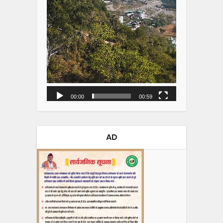
00:00
00:59
AD