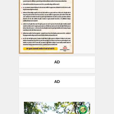
AD
AD
Video
Player