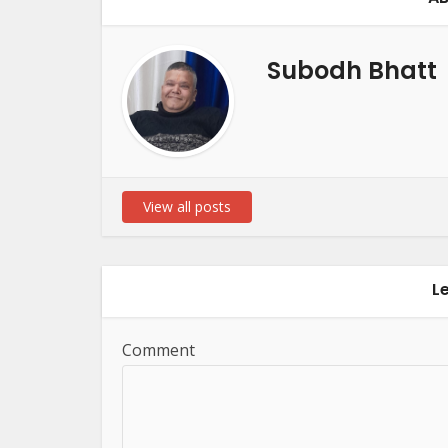
Subodh Bhatt
View all posts
L
Comment