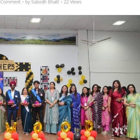
 Comment
by
Subodh Bhatt
22 Views