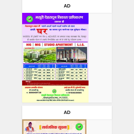
AD
AD