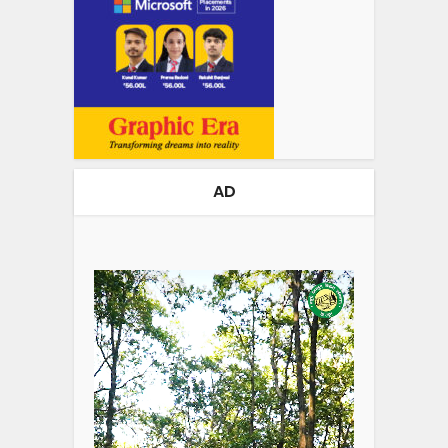
AD
Video
Player