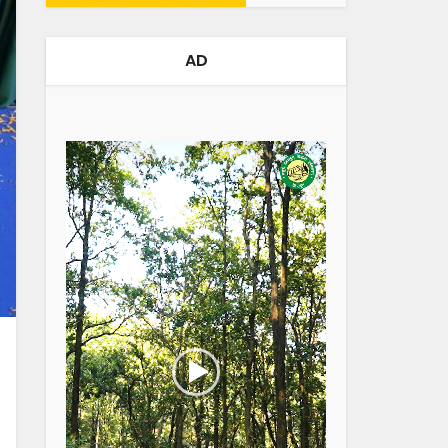
AD
Video
Player