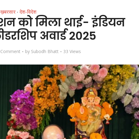
ख़बरसार
देश-विदेश
•
डेशन को मिला थाई- इंडियन
ीडरशिप अवार्ड 2025
 Comment
by
Subodh Bhatt
33 Views