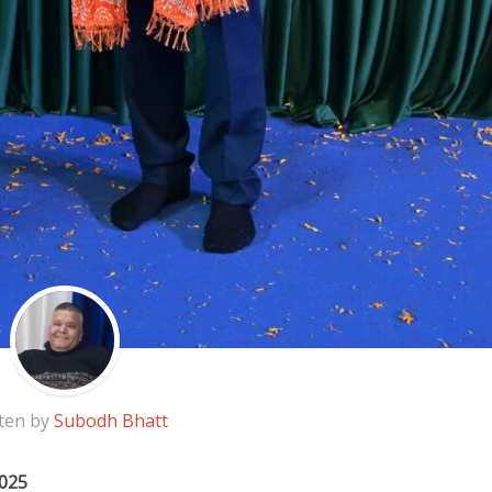
ten by
Subodh Bhatt
2025