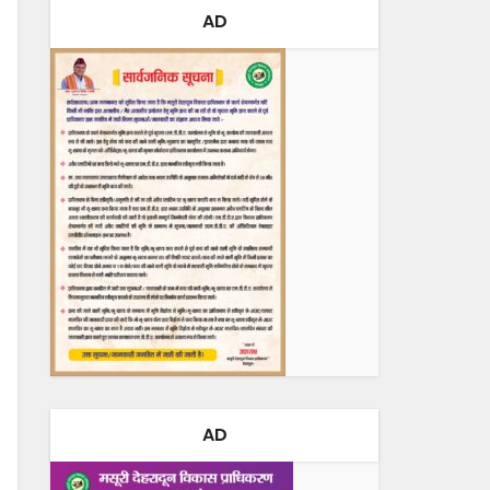
AD
AD