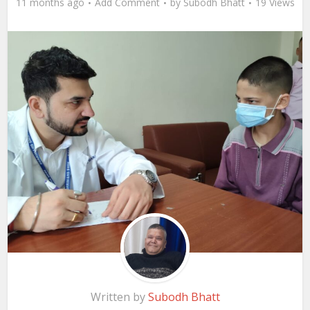
11 months ago
Add Comment
by
Subodh Bhatt
19 Views
Written by
Subodh Bhatt