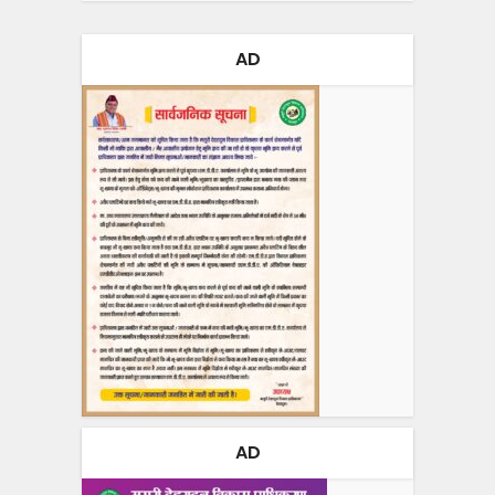
AD
AD