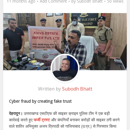
11 months ago
Add Comment
by
Subodh Bhatt
50 Views
Written by
Subodh Bhatt
Cyber ​​fraud by creating fake trust
देहरादून।
उत्तराखण्ड एसटीएफ की साइबर क्राइम पुलिस टीम ने एक बड़ी
कार्रवाई करते हुए
फर्जी ट्रस्ट
और कंपनियाँ बनाकर करोड़ों की साइबर ठगी करने
वाले शातिर अभियुक्त अजय त्रिपाठी को गाजियाबाद (उ.प्र.) से गिरफ्तार किया