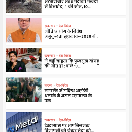
अहमदाबाद अवैध पटाखा फैक्ट्री
में विस्फोट, 4 की मौत, 10...
ख़बरसार
•
देश-विदेश
नीति आयोग के निवेश
अनुकूलता सूचकांक-2026 में...
ख़बरसार
•
देश-विदेश
मैं नहीं चाहता कि फुनसुख वांगड़ू
की मौत हो : बोले ‘3...
हादसा
•
देश-विदेश
नगालैंड में संदिग्ध आईईडी
धमाके में असम राइफल्स के
एक...
ख़बरसार
•
देश-विदेश
इंस्टाग्राम पर आपत्तिजनक
विज्ञापनों को लेकर मेटा को...