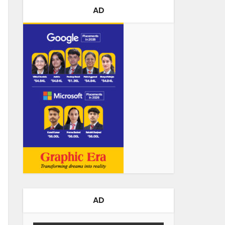
AD
AD