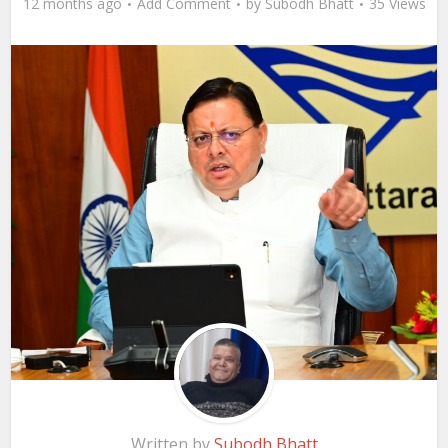
12 months ago
Add Comment
by
Subodh Bhatt
35 Views
Written by
Subodh Bhatt