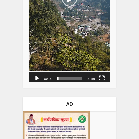
00:00
00:59
AD