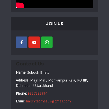
JOIN US
Contact Us
Name:
Subodh Bhatt
Address:
Majri Mafi, Mohkampur Kala, PO IIP,
Dehradun, Uttarakhand
Phone:
9837383994
Email:
harshitatimes09@gmail.com