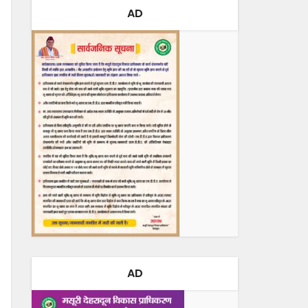
AD
AD