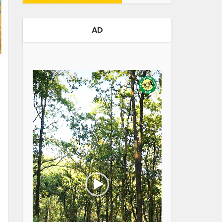
AD
Video
Player