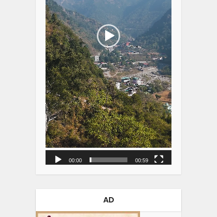
00:00
00:59
AD