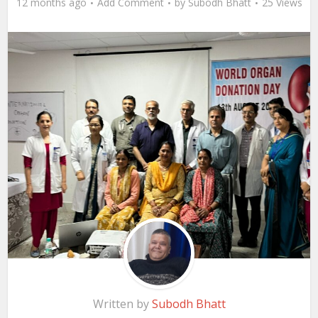
12 months ago
Add Comment
by
Subodh Bhatt
25 Views
Written by
Subodh Bhatt