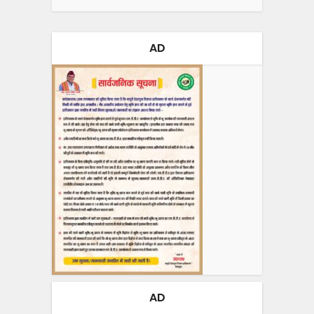
AD
AD