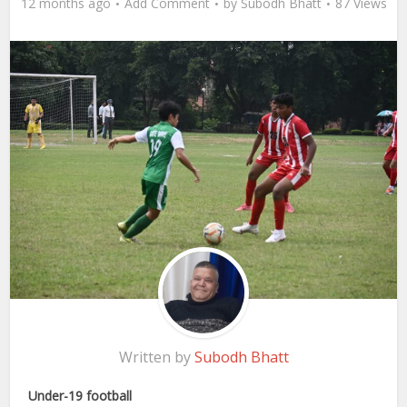
12 months ago
Add Comment
by
Subodh Bhatt
87 Views
Written by
Subodh Bhatt
Under-19 football