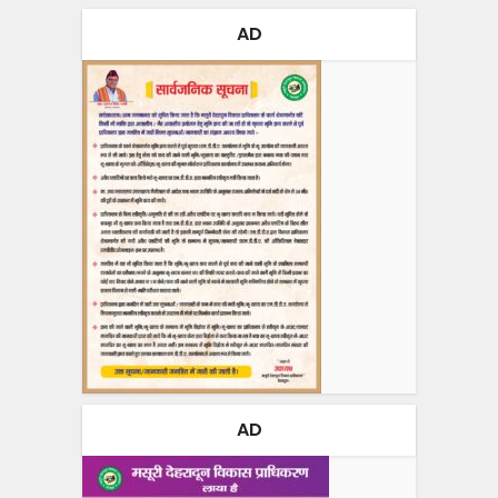
AD
AD