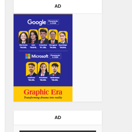
AD
AD