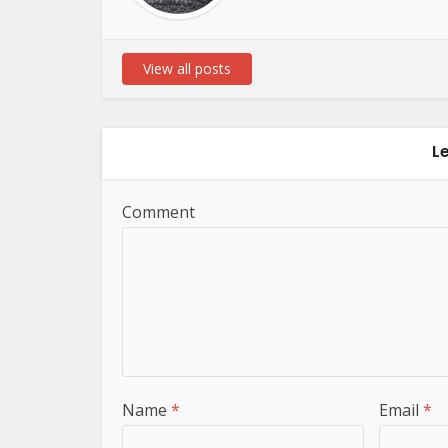
View all posts
L
Comment
Name
*
Email
*