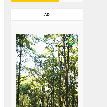
AD
Video
Player