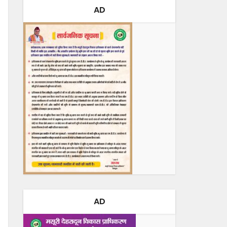
AD
AD