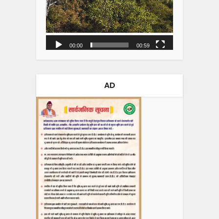
00:00
00:59
AD