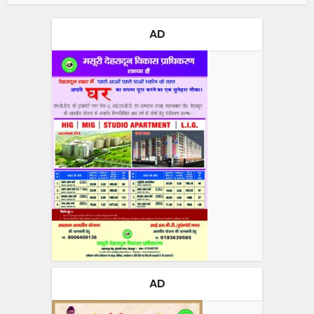
AD
AD