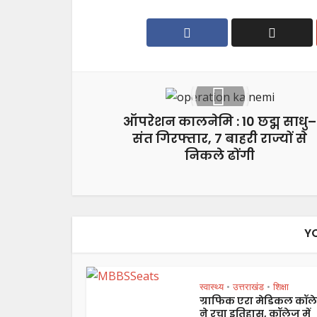
ऑपरेशन कालनेमि : 10 छद्म साधु–
संत गिरफ्तार, 7 बाहरी राज्यों से
निकले ढोंगी
Y
स्वास्थ्य
उत्तराखंड
शिक्षा
•
•
ग्राफिक एरा मेडिकल कॉल
ने रचा इतिहास, कॉलेज में