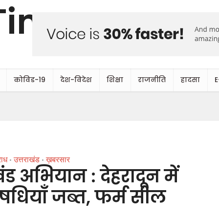
कोविड-19
देश-विदेश
शिक्षा
राजनीति
हादसा
E
ाध
उत्तराखंड
ख़बरसार
•
•
ंड अभियान : देहरादून में
धियाँ जब्त, फर्म सील