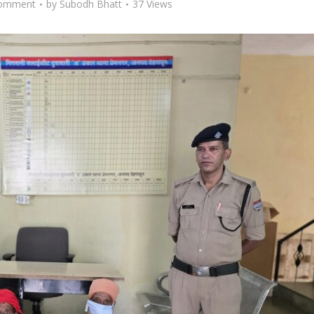
omment
by
Subodh Bhatt
37 Views