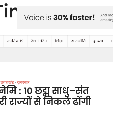
कोविड-19
देश-विदेश
शिक्षा
राजनीति
हादसा
E
उत्तराखंड
ख़बरसार
•
ि : 10 छद्म साधु–संत
ी राज्यों से निकले ढोंगी