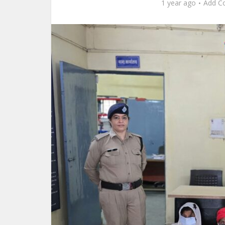
1 year ago
Add C