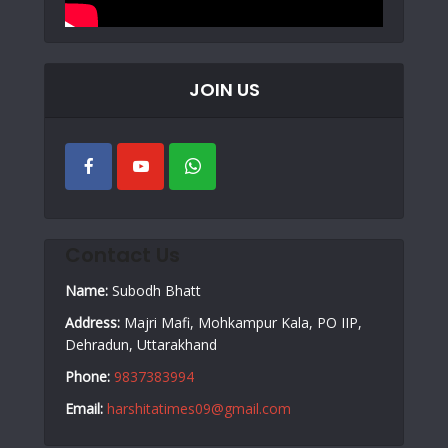
JOIN US
Contact Us
Name:
Subodh Bhatt
Address:
Majri Mafi, Mohkampur Kala, PO IIP,
Dehradun, Uttarakhand
Phone:
9837383994
Email:
harshitatimes09@gmail.com