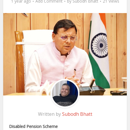
1 year ago
Add Comment
by
Subodh Bhatt
21 Views
Written by
Subodh Bhatt
Disabled Pension Scheme