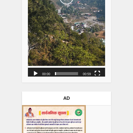
00:00
00:59
AD