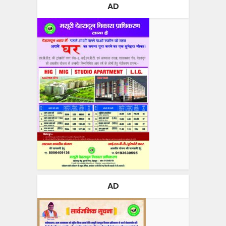
AD
AD