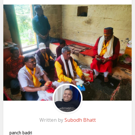
Written by
Subodh Bhatt
panch badri