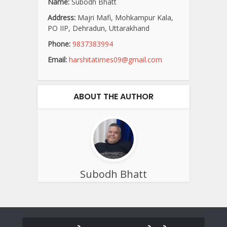
Name:
Subodh Bhatt
Address:
Majri Mafi, Mohkampur Kala,
PO IIP, Dehradun, Uttarakhand
Phone:
9837383994
Email:
harshitatimes09@gmail.com
ABOUT THE AUTHOR
Subodh Bhatt