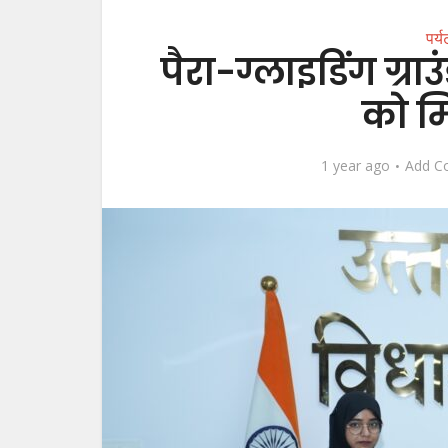
पर्
पैरा-ग्लाइडिंग ग्राउ
को मि
1 year ago
Add C