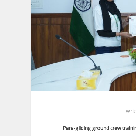
Writ
Para-gliding ground crew traini