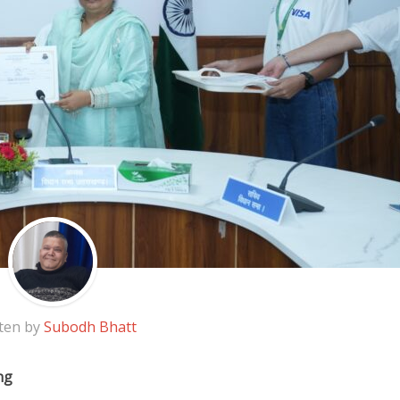
ten by
Subodh Bhatt
ng