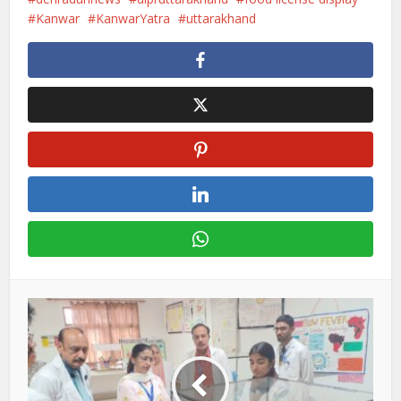
Kanwar
KanwarYatra
uttarakhand