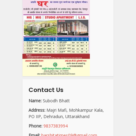
Contact Us
Name:
Subodh Bhatt
Address:
Majri Mafi, Mohkampur Kala,
PO IIP, Dehradun, Uttarakhand
Phone:
9837383994
Email:
harshitatimes09@gmail.com