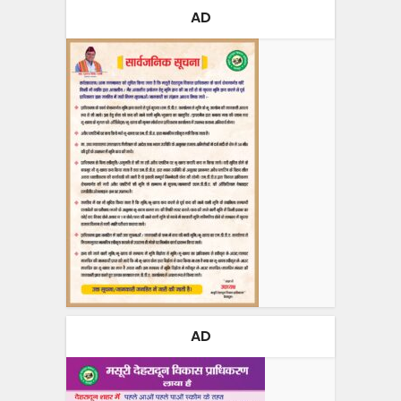
AD
AD